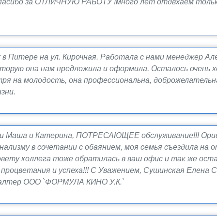
асибо за ОТЛИЧНУЮ РАБОТУ !много лет отдвхаем только 
в Питере на ул. Кирочная. Работала с нами менеджер Ал
которую она нам предложила и оформила. Осталось очень
тря на молодость, она профессиональна, доброжелатель
зни.
и Маша и Катерина, ПОТРЕСАЮЩЕЕ обслуживание!!! Орие
нализму в сочетании с обаянием, моя семья съездила на 
овету коллега тоже обратилась в ваш офис и так же ост
процветания и успеха!!! С Уважением, Сушинская Елена 
й бухгалтер ООО `ФОРМУЛА КИНО У.К.`