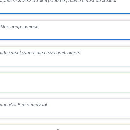
ность!! Удачи как в работе , так и в личной жизни!
Мне понравилось!
тдыхать! супер! тез-тур отдыхает!
асибо! Все отлично!