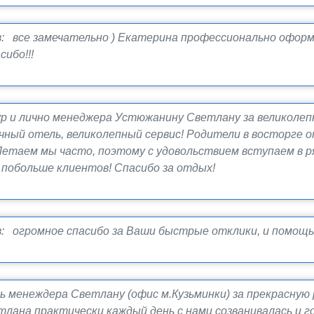
: все замечательно ) Екатерина профессионально оформи
ибо!!!
р и лично менеджера Устюжанину Светлану за великолеп
чный отель, великолепный сервис! Родители в восторге 
 Летаем мы часто, поэтому с удовольствием вступаем в
 побольше клиентов! Спасибо за отдых!
: огромное спасибо за Ваши быстрые отклики, и помощь
менеждера Светлану (офис м.Кузьминки) за прекрасную 
тлана практически каждый день с нами созванивалась и 