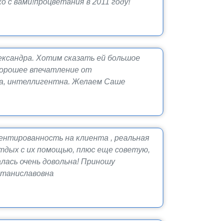
с вами!процветания в 2011 году!
ександра. Хотим сказать ей большое
 хорошее впечатление от
на, интеллигентна. Желаем Саше
нтированность на клиента , реальная
отдых с их помощью, плюс еще советую,
алась очень довольна! Приношу
Станиславовна