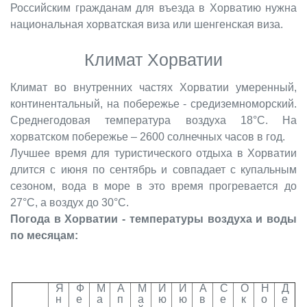
Российским гражданам для въезда в Хорватию нужна
национальная хорватская виза или шенгенская виза.
Климат Хорватии
Климат во внутренних частях Хорватии умеренный,
континентальный, на побережье - средиземноморский.
Среднегодовая температура воздуха 18°С. На
хорватском побережье – 2600 солнечных часов в год.
Лучшее время для туристического отдыха в Хорватии
длится с июня по сентябрь и совпадает с купальным
сезоном, вода в море в это время прогревается до
27°С, а воздух до 30°С.
Погода в Хорватии - температуры воздуха и воды
по месяцам:
Я
Ф
М
А
М
И
И
А
С
О
Н
Д
н
е
а
п
а
ю
ю
в
е
к
о
е