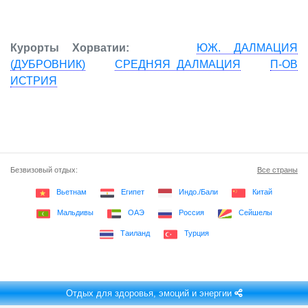
Курорты Хорватии:
ЮЖ. ДАЛМАЦИЯ
(ДУБРОВНИК)
СРЕДНЯЯ ДАЛМАЦИЯ
П-ОВ
ИСТРИЯ
Безвизовый отдых:
Все страны
Вьетнам
Египет
Индо./Бали
Китай
Мальдивы
ОАЭ
Россия
Сейшелы
Таиланд
Турция
Отдых для здоровья, эмоций и энергии