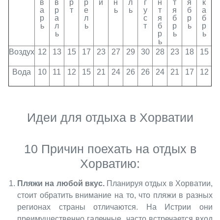
в
в
р
р
й
н
л
г
н
т
я
к
а
р
т
е
ь
ь
у
т
я
б
а
р
а
л
с
я
б
р
б
ь
л
ь
т
б
р
ь
р
ь
р
ь
ь
ь
Воздух
12
13
15
17
23
27
29
30
28
23
18
15
Вода
10
11
12
15
21
24
26
26
24
21
17
12
Идеи для отдыха в Хорватии
10 Причин поехать на отдых в
Хорватию:
Пляжи на любой вкус.
Планируя отдых в Хорватии,
стоит обратить внимание на то, что пляжи в разных
регионах страны отличаются. На Истрии они
преимущественно галечные, часто встречается вход