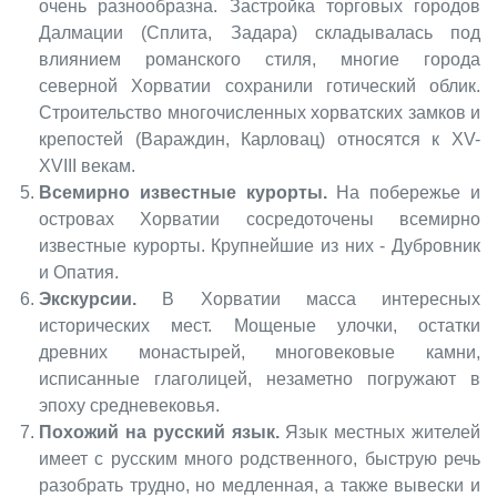
очень разнообразна. Застройка торговых городов
Далмации (Сплита, Задара) складывалась под
влиянием романского стиля, многие города
северной Хорватии сохранили готический облик.
Строительство многочисленных хорватских замков и
крепостей (Вараждин, Карловац) относятся к XV-
XVIII векам.
Всемирно известные курорты.
На побережье и
островах Хорватии сосредоточены всемирно
известные курорты. Крупнейшие из них - Дубровник
и Опатия.
Экскурсии.
В Хорватии масса интересных
исторических мест. Мощеные улочки, остатки
древних монастырей, многовековые камни,
исписанные глаголицей, незаметно погружают в
эпоху средневековья.
Похожий на русский язык.
Язык местных жителей
имеет с русским много родственного, быструю речь
разобрать трудно, но медленная, а также вывески и