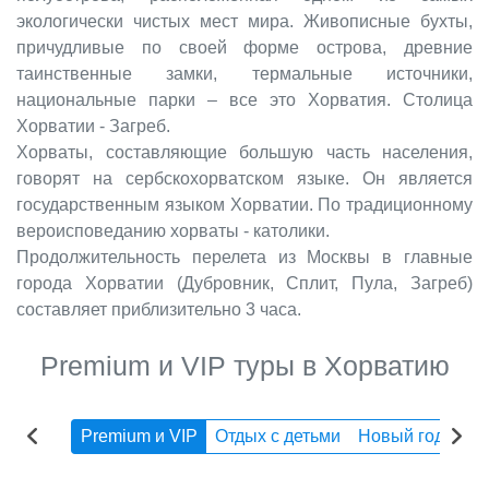
экологически чистых мест мира. Живописные бухты,
причудливые по своей форме острова, древние
таинственные замки, термальные источники,
национальные парки – все это Хорватия. Столица
Хорватии - Загреб.
Хорваты, составляющие большую часть населения,
говорят на сербскохорватском языке. Он является
государственным языком Хорватии. По традиционному
вероисповеданию хорваты - католики.
Продолжительность перелета из Москвы в главные
города Хорватии (Дубровник, Сплит, Пула, Загреб)
составляет приблизительно 3 часа.
Premium и VIP туры в Хорватию
Premium и VIP
Отдых с детьми
Новый год
Эк