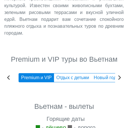
культурой. Известен своими живописными бухтами,
зелеными рисовыми террасами и вкусной уличной
едой. Вьетнам подарит вам сочетание спокойного
пляжного отдыха и познавательных туров по древним
городам.
Premium и VIP туры во Вьетнам
Premium и VIP
Отдых с детьми
Новый год
Эк
Вьетнам - вылеты
Горящие даты
-
дёшево
- дорого