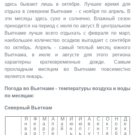
здесь бывают лишь в октябре. Лучшее время для
отдыха в северном Вьетнаме - с ноября по апрель. В
эти месяцы здесь сухо и солнечно. Влажный сезон
приходится на период с июля по август. В центральном
Вьетнаме лучше всего отдыхать с февраля по март,
наибольшее количество осадков выпадает с сентября
по октябрь. Апрель - самый теплый месяц южного
Вьетнама, в июле и августе для этого региона
характерны кратковременные дожди. Самым
прохладным месяцем во Вьетнаме повсеместно
является январь.
Погода во Вьетнаме - температуры воздуха и воды
по месяцам:
Северный Вьетнам
Я
Ф
М
А
М
И
И
А
С
О
Н
Д
н
е
а
п
а
ю
ю
в
е
к
о
е
в
в
р
р
й
н
л
г
н
т
я
к
а
р
т
е
ь
ь
у
т
я
б
а