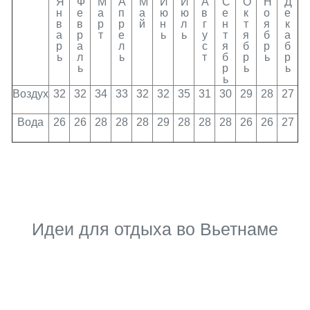
Я
Ф
М
А
М
И
И
А
С
О
Н
Д
н
е
а
п
а
ю
ю
в
е
к
о
е
в
в
р
р
й
н
л
г
н
т
я
к
а
р
т
е
ь
ь
у
т
я
б
а
р
а
л
с
я
б
р
б
ь
л
ь
т
б
р
ь
р
ь
р
ь
ь
ь
Воздух
32
32
34
33
32
32
35
31
30
29
28
27
Вода
26
26
28
28
28
29
28
28
28
26
26
27
Идеи для отдыха во Вьетнаме