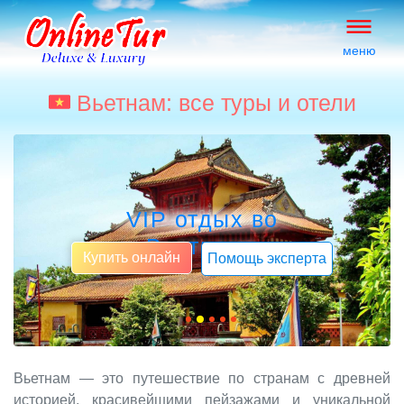
меню
Вьетнам: все туры и отели
VIP отдых во
Вьетнаме
Купить онлайн
Помощь эксперта
Вьетнам — это путешествие по странам с древней
историей, красивейшими пейзажами и уникальной