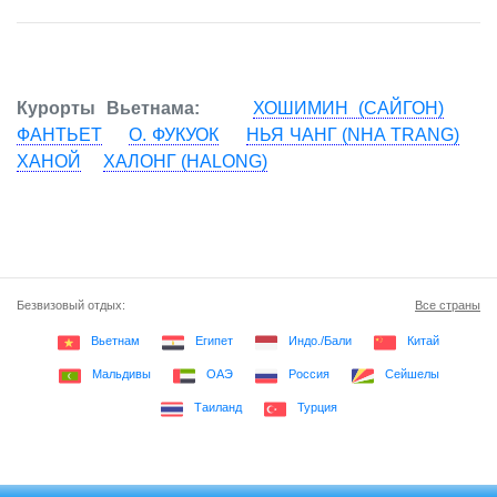
Курорты Вьетнама:
ХОШИМИН (САЙГОН)
ФАНТЬЕТ
О. ФУКУОК
НЬЯ ЧАНГ (NHA TRANG)
ХАНОЙ
ХАЛОНГ (HALONG)
Безвизовый отдых:
Все страны
Вьетнам
Египет
Индо./Бали
Китай
Мальдивы
ОАЭ
Россия
Сейшелы
Таиланд
Турция