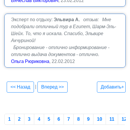
Вячеслав Викторович
, 23.02.2012
Эксперт по отдыху:
Эльвира А.
отзыв: Мне
подобрали отличный тур в Египет, Шарм-Эль-
Шейх. То, что я искала. Спасибо, Эльвире
Акчуриной!
Бронирование - отлично информирование -
отлично выдача документов - отлично.
Ольга Рюриковна
, 22.02.2012
|
<< Назад
Вперед >>
Добавить+
1
2
3
4
5
6
7
8
9
10
11
12