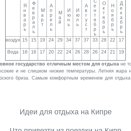
С
Ф
О
Д
Я
А
А
е
Н
е
к
е
н
М
п
И
И
в
н
о
в
М
т
к
в
а
р
ю
ю
г
т
я
р
а
я
а
а
р
е
н
л
у
я
б
а
й
б
б
р
т
л
ь
ь
с
б
р
л
р
р
ь
ь
т
р
ь
ь
ь
ь
ь
воздух
15
15
19
24
29
34
37
37
33
28
22
17
Вода
16
16
17
20
22
24
26
28
26
24
21
19
ровное государство отличным местом для отдыха
не то
сокие и не слишком низкие температуры. Летняя жара н
орского бриза. Самым комфортным временем для отдыха
Идеи для отдыха на Кипре
Что привезти из поездки на Кипр