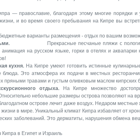
ипра — православие, благодаря этому многие порядки и 
жизни, и во время своего пребывания на Кипре вы встрет
бюджетные варианты размещения - отдых по вашим возмож
ьми.
Прекрасные песчаные пляжи с пологим вход
 анимация на русском языке, горки в отелях и аквапарки 
ов!
кая кухня.
На Кипре умеют готовить истинные кулинарны
е блюда. Это атмосфера их подачи в местных ресторанчи
х пряными травами и густым оливковым маслом кипрских 
скурсионного отдыха.
На Кипре множество достопри
Относительно небольшие размеры острова позволяют на вре
благодатном острове лечит даже воздух. Недаром местные 
жизни в мире. Уникальный климат Кипра избавляет от хрон
ческих заболеваний. Это дерматиты, нарушения обмена вещ
 Кипра в Египет и Израиль