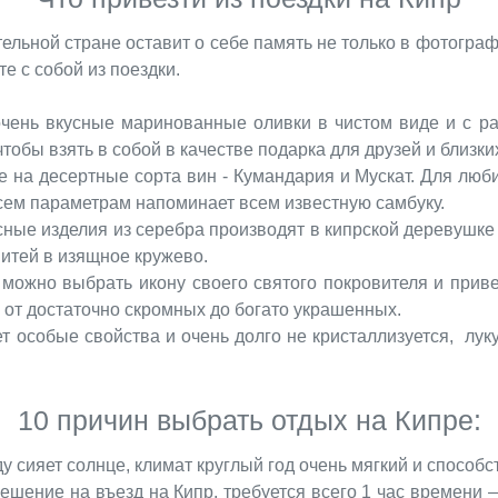
тельной стране оставит о себе память не только в фотогра
е с собой из поездки.
очень вкусные маринованные оливки в чистом виде и с р
чтобы взять в собой в качестве подарка для друзей и близк
 на десертные сорта вин - Кумандария и Мускат. Для люби
всем параметрам напоминает всем известную самбуку.
сные изделия из серебра производят в кипрской деревушк
нитей в изящное кружево.
 можно выбрать икону своего святого покровителя и прив
- от достаточно скромных до богато украшенных.
т особые свойства и очень долго не кристаллизуется, лук
10 причин выбрать отдых на Кипре:
ду сияет солнце, климат круглый год очень мягкий и способ
шение на въезд на Кипр, требуется всего 1 час времени 