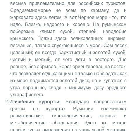
весьма привлекательно для российских туристов.
Средиземноморье не всем по карману, да и
жарковато здесь летом. А вот Черное море - то, что
надо. Близко, недорого и хорошо. На румынском
побережье климат сухой, степной, наподобие
крымского. Пляжи здесь великолепные: широкие,
песчаные, плавно спускающиеся в море. Сам песок
целебный; он всегда бархатистый и золотой, сухой,
чистый и мелкий, от чего дети в восторге. Дно
ровное, без обрывов. Берег ориентирован на восток,
что позволяет отдыхающим не только наблюдать, как
из моря поднимается золотой диск, но и купаться с
утра пораньше, сводя к минимуму дозу вредного
ультрафиолета
Лечебные курорты.
Благодаря сапропелевым
грязям на курортах Румынии излечивают
ревматические, гинекологические, кожные и
метаболические заболевания. Здесь же можно
пройти курсы омоложения по уникальной методике