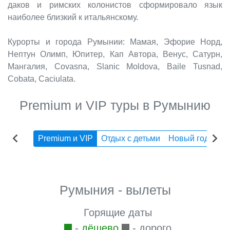
даков и римских колонистов сформировало язык
наиболее близкий к итальянскому.
Курорты и города Румынии: Мамая, Эфорие Норд,
Нептун Олимп, Юпитер, Кап Автора, Венус, Сатурн,
Мангалия, Covasna, Slanic Moldova, Baile Tusnad,
Cobata, Caciulata.
Premium и VIP туры в Румынию
Premium и VIP
Отдых с детьми
Новый год
Эк
Румыния - вылеты
Горящие даты
-
дёшево
- дорого