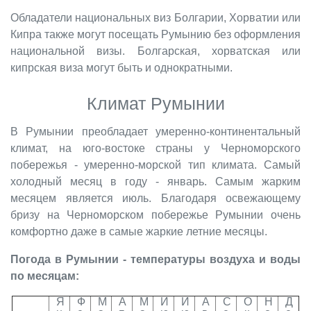
Обладатели национальных виз Болгарии, Хорватии или
Кипра также могут посещать Румынию без оформления
национальной визы. Болгарская, хорватская или
кипрская виза могут быть и однократными.
Климат Румынии
В Румынии преобладает умеренно-континентальный
климат, на юго-востоке страны у Черноморского
побережья - умеренно-морской тип климата. Самый
холодный месяц в году - январь. Самым жарким
месяцем является июль.
Благодаря освежающему
бризу на Черноморском побережье Румынии очень
комфортно даже в самые жаркие летние месяцы.
Погода в Румынии - температуры воздуха и воды
по месяцам:
Я
Ф
М
А
М
И
И
А
С
О
Н
Д