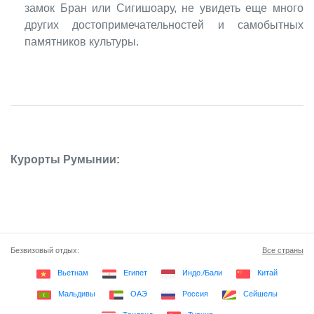
замок Бран или Сигишоару, не увидеть еще много
других достопримечательностей и самобытных
памятников культуры.
Курорты Румынии:
Безвизовый отдых:
Все страны
Вьетнам
Египет
Индо./Бали
Китай
Мальдивы
ОАЭ
Россия
Сейшелы