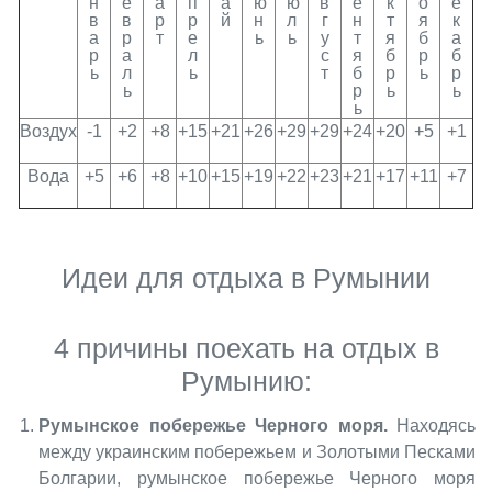
н
е
а
п
а
ю
ю
в
е
к
о
е
в
в
р
р
й
н
л
г
н
т
я
к
а
р
т
е
ь
ь
у
т
я
б
а
р
а
л
с
я
б
р
б
ь
л
ь
т
б
р
ь
р
ь
р
ь
ь
ь
Воздух
-1
+2
+8
+15
+21
+26
+29
+29
+24
+20
+5
+1
Вода
+5
+6
+8
+10
+15
+19
+22
+23
+21
+17
+11
+7
Идеи для отдыха в Румынии
4 причины поехать на отдых в
Румынию:
Румынское побережье Черного моря.
Находясь
между украинским побережьем и Золотыми Песками
Болгарии, румынское побережье Черного моря