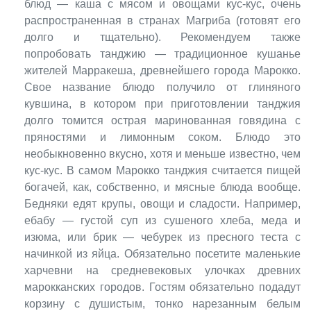
блюд — каша с мясом и овощами кус-кус, очень
распространенная в странах Магриба (готовят его
долго и тщательно). Рекомендуем также
попробовать танджию — традиционное кушанье
жителей Марракеша, древнейшего города Марокко.
Свое название блюдо получило от глиняного
кувшина, в котором при приготовлении танджия
долго томится острая маринованная говядина с
пряностями и лимонным соком. Блюдо это
необыкновенно вкусно, хотя и меньше известно, чем
кус-кус. В самом Марокко танджия считается пищей
богачей, как, собственно, и мясные блюда вообще.
Бедняки едят крупы, овощи и сладости. Например,
ебабу — густой суп из сушеного хлеба, меда и
изюма, или брик — чебурек из пресного теста с
начинкой из яйца. Обязательно посетите маленькие
харчевни на средневековых улочках древних
марокканских городов. Гостям обязательно подадут
корзину с душистым, тонко нарезанным белым