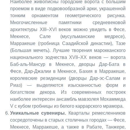
Наиболее живописны городские ворота с большим
проемом в виде подковообразной арки, украшенной
тонким орнаментом геометрического рисунка.
Многочисленные памятники средневековой
архитектуры XIII–XVI веков можно увидеть в Фесе,
Мекнесе, Сале (мусульманские медресе),
Марракеше (гробница Саадийской династии), Тазе
(Большая мечеть). Лучшие творения марокканского
национального зодчества XVII–XX веков — ворота
Баб-аль-Мансур в Мекнесе, дворцы Дар-Бата в
Фесе, Дар-Джалии в Мекнесе, Бахия в Марракеше,
королевские резиденции (дворцы Дар-эс-Салам и
Риаз) — выделяются изысканностью форм и
богатством декора. Из современных построек
наиболее интересен ансамбль мавзолея Мохаммеда
V с кубом гробницы из белого каррарского мрамора.
Уникальные сувениры.
Кварталы ремесленников
сосредоточены в старых столичных городах — Фесе,
Мекнесе, Марракеше, а также в Рабате, Танжере,