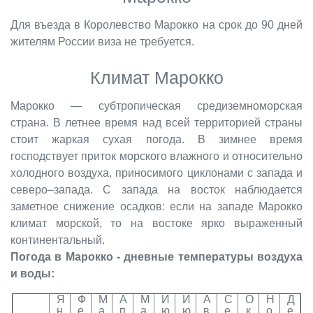
Для въезда в Королевство Марокко на срок до 90 дней
жителям России виза не требуется.
Климат Марокко
Марокко — субтропическая средиземноморская
страна. В летнее время над всей территорией страны
стоит жаркая сухая погода. В зимнее время
господствует приток морского влажного и относительно
холодного воздуха, приносимого циклонами с запада и
северо–запада. С запада на восток наблюдается
заметное снижение осадков: если на западе Марокко
климат морской, то на востоке ярко выраженный
континентальный.
Погода в Марокко - дневные температуры воздуха
и воды:
Я
Ф
М
А
М
И
И
А
С
О
Н
Д
н
е
а
п
а
ю
ю
в
е
к
о
е