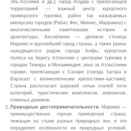
Эль-Хосейма и др.); город Агадир с прилегающей
территорией — важный центр курортного
приморского туризма; район так называемых
имперских городов (Рабат, Фес, Мекнес, Марракеш) с
многочисленными памятниками истории и
архитектуры; Касабланка — деловая столица
Марокко и крупнейший город страны, а также руины
находящегося рядом города Анфы; курортная
полоса на берегу Атлантики с центрами туризма в
городах Темары и Мохаммедия; зона за Атласскими
горами, прилегающая к Сахаре (города Загора и
Варзазат с великолепными крепостями–кастами).
Страна располагает широкой сетью отелей пяти
категорий, туристических комплексов, кемпингов,
пляжных домиков.
Природные достопримечательности.
Марокко —
преимущественно горная приморская страна,
лежащая на стыке разных природных зон, и это
определяет особенности ее природных условий,