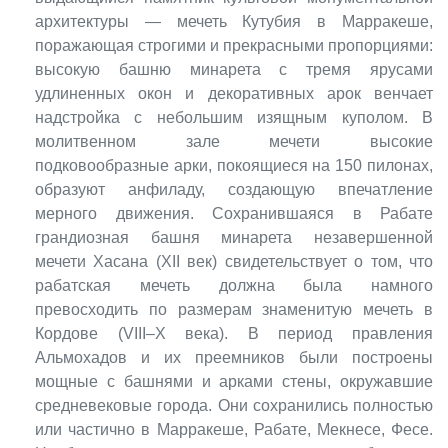
архитектуры — мечеть Кутубия в Марракеше,
поражающая строгими и прекрасными пропорциями:
высокую башню минарета с тремя ярусами
удлиненных окон и декоративных арок венчает
надстройка с небольшим изящным куполом. В
молитвенном зале мечети высокие
подковообразные арки, покоящиеся на 150 пилонах,
образуют анфиладу, создающую впечатление
мерного движения. Сохранившаяся в Рабате
грандиозная башня минарета незавершенной
мечети Хасана (XII век) свидетельствует о том, что
рабатская мечеть должна была намного
превосходить по размерам знаменитую мечеть в
Кордове (VIII–X века). В период правления
Альмохадов и их преемников были построены
мощные с башнями и арками стены, окружавшие
средневековые города. Они сохранились полностью
или частично в Марракеше, Рабате, Мекнесе, Фесе.