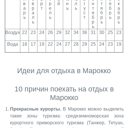
в
в
р
р
й
н
л
г
н
т
я
к
а
р
т
е
ь
ь
у
т
я
б
а
р
а
л
с
я
б
р
б
ь
л
ь
т
б
р
ь
р
ь
р
ь
ь
ь
Воздух
22
23
24
26
29
32
34
36
31
30
25
23
Вода
18
17
19
22
24
27
28
29
25
24
23
19
Идеи для отдыха в Марокко
10 причин поехать на отдых в
Марокко
Прекрасные курорты.
В Марокко можно выделить
такие зоны туризма: средиземноморская зона
курортного приморского туризма (Танжер, Тетуан,