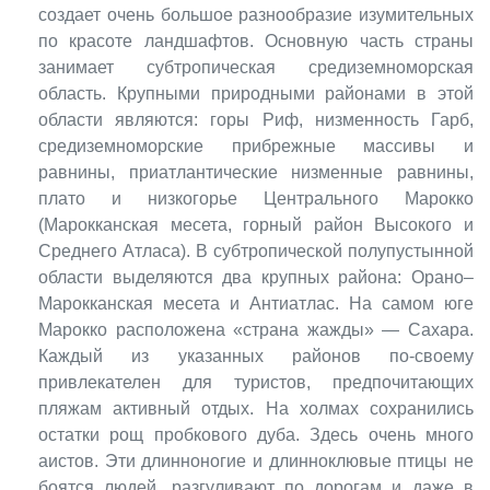
создает очень большое разнообразие изумительных
по красоте ландшафтов. Основную часть страны
занимает субтропическая средиземноморская
область. Крупными природными районами в этой
области являются: горы Риф, низменность Гарб,
средиземноморские прибрежные массивы и
равнины, приатлантические низменные равнины,
плато и низкогорье Центрального Марокко
(Марокканская месета, горный район Высокого и
Среднего Атласа). В субтропической полупустынной
области выделяются два крупных района: Орано–
Марокканская месета и Антиатлас. На самом юге
Марокко расположена «страна жажды» — Сахара.
Каждый из указанных районов по-своему
привлекателен для туристов, предпочитающих
пляжам активный отдых. На холмах сохранились
остатки рощ пробкового дуба. Здесь очень много
аистов. Эти длинноногие и длинноклювые птицы не
боятся людей, разгуливают по дорогам и даже в