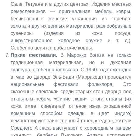
Сале, Тетуане и в других центрах. Изделия местных
ремесленников — оригинальная мебель, ковры,
бесчисленные женские украшения из серебра,
золота и других ценных материалов, разнообразные
сувениры (изделия из кожи, посуда,
инкрустированное холодное оружие и т. д.).
Особенно ценятся рабатские ковры.
Яркие фестивали.
В Марокко богата не только
традиционная материальная, но и духовная
культура, особенно фольклор. С 1960 года ежегодно
в мае во дворце Эль-Бади (Марракеш) проводятся
национальные фестивали фольклора. Это
сказочные спектакли среди старых стен дворца под
открытым небом. «Синие люди» с юга страны (их
кожа имеет синеватый оттенок из-за окрашенной
домашним способом одежды в цвет индиго)
демонстрируют таинственный танец «гедра», жители
Среднего Атласа выступают с хороводным танцем
«хандус», берберы Высокого Атласа исполняют