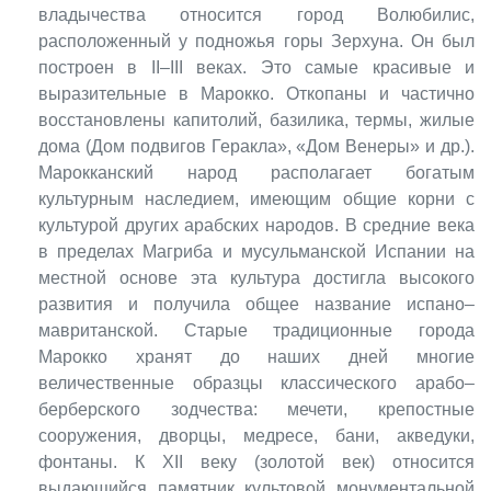
владычества относится город Волюбилис,
расположенный у подножья горы Зерхуна. Он был
построен в II–III веках. Это самые красивые и
выразительные в Марокко. Откопаны и частично
восстановлены капитолий, базилика, термы, жилые
дома (Дом подвигов Геракла», «Дом Венеры» и др.).
Марокканский народ располагает богатым
культурным наследием, имеющим общие корни с
культурой других арабских народов. В средние века
в пределах Магриба и мусульманской Испании на
местной основе эта культура достигла высокого
развития и получила общее название испано–
мавританской. Старые традиционные города
Марокко хранят до наших дней многие
величественные образцы классического арабо–
берберского зодчества: мечети, крепостные
сооружения, дворцы, медресе, бани, акведуки,
фонтаны. К XII веку (золотой век) относится
выдающийся памятник культовой монументальной