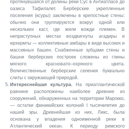
протянувшаяся от долины реки Сус в Антиатласе до
оазиса Тафилалет. Берберские укрепленные
поселения (ксуры) заключены в крепостные стены:
обычно они группируются вокруг одной или
нескольких каст, где жили вожди племен. В
неприступных местах воздвигнуты агадиры и
ирхермты — коллективные амбары в виде высоких и
массивных башен. Снабженные зубцами стены и
башни берберских построек сложены из глины
мягкого красновато–охряного цвета.
Величественные берберские селения буквально
слиты с окружающей природой.
Интереснейшая культура.
На приатлантической
равнине расположены наиболее древние из
сооружений, обнаруженных на территории Марокко,
— остатки финикийских колоний I тысячелетия до
нашей эры. Древнейшая из них, Ликс, была
основана у впадения одноименной реки в
Атлантический океан. К периоду римского