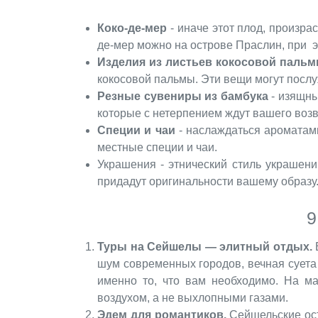
Коко-де-мер
- иначе этот плод, произра
де-мер можно на острове Праслин, при э
Изделия из листьев кокосовой паль
кокосовой пальмы. Эти вещи могут послу
Резные сувениры из бамбука
- изящны
которые с нетерпением ждут вашего воз
Специи и чаи
- наслаждаться ароматам
местные специи и чаи.
Украшения - этнический стиль украшени
придадут оригинальности вашему образу
9
Туры на Сейшелы — элитный отдых.
Е
шум современных городов, вечная суета 
именно то, что вам необходимо. На ма
воздухом, а не выхлопными газами.
Эдем для романтиков.
Сейшельские ост