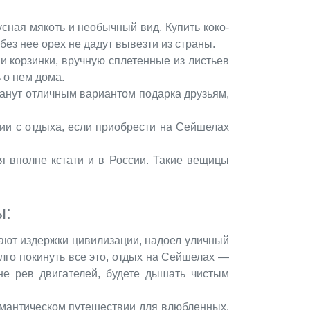
усная мякоть и необычный вид. Купить коко-
ез нее орех не дадут вывезти из страны.
и корзинки, вручную сплетенные из листьев
 о нем дома.
танут отличным вариантом подарка друзьям,
ии с отдыха, если приобрести на Сейшелах
я вполне кстати и в России. Такие вещицы
ы:
ают издержки цивилизации, надоел уличный
олго покинуть все это, отдых на Сейшелах —
не рев двигателей, будете дышать чистым
мантическом путешествии для влюбленных.