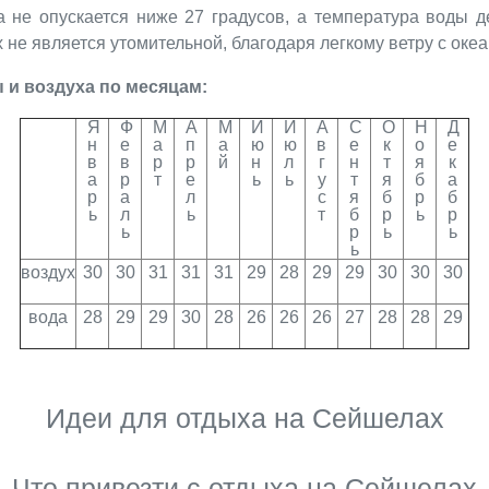
а не опускается ниже 27 градусов, а температура воды д
не является утомительной, благодаря легкому ветру с океа
 и воздуха по месяцам:
Я
Ф
М
А
М
И
И
А
С
О
Н
Д
н
е
а
п
а
ю
ю
в
е
к
о
е
в
в
р
р
й
н
л
г
н
т
я
к
а
р
т
е
ь
ь
у
т
я
б
а
р
а
л
с
я
б
р
б
ь
л
ь
т
б
р
ь
р
ь
р
ь
ь
ь
воздух
30
30
31
31
31
29
28
29
29
30
30
30
вода
28
29
29
30
28
26
26
26
27
28
28
29
Идеи для отдыха на Сейшелах
Что привезти с отдыха на Сейшелах