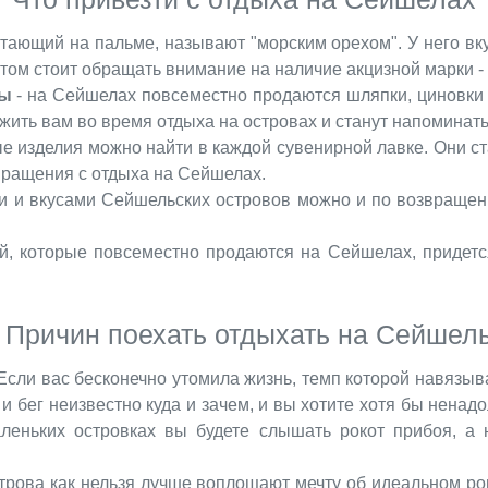
стающий на пальме, называют "морским орехом". У него вк
том стоит обращать внимание на наличие акцизной марки - б
мы
- на Сейшелах повсеместно продаются шляпки, циновки 
жить вам во время отдыха на островах и станут напоминать
е изделия можно найти в каждой сувенирной лавке. Они с
вращения с отдыха на Сейшелах.
и и вкусами Сейшельских островов можно и по возвращен
й, которые повсеместно продаются на Сейшелах, придетс
.
 Причин поехать отдыхать на Сейшел
сли вас бесконечно утомила жизнь, темп которой навязыв
и бег неизвестно куда и зачем, и вы хотите хотя бы ненад
леньких островках вы будете слышать рокот прибоя, а 
рова как нельзя лучше воплощают мечту об идеальном ро