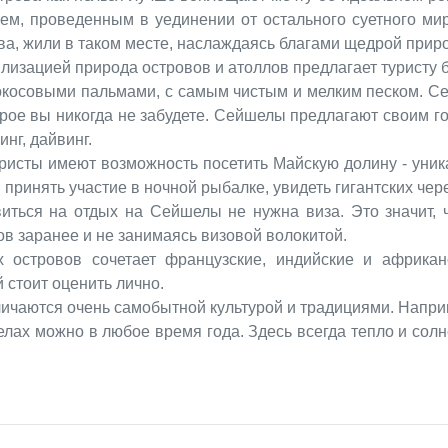
м, проведенным в уединении от остального суетного мир
ва, жили в таком месте, наслаждаясь благами щедрой прир
лизацией природа островов и атоллов предлагает туристу 
окосовыми пальмами, с самым чистым и мелким песком. С
орое вы никогда не забудете. Сейшелы предлагают своим 
нг, дайвинг.
ристы имеют возможность посетить Майскую долину - уни
принять участие в ночной рыбалке, увидеть гигантских чере
иться на отдых на Сейшелы не нужна виза. Это значит, 
ов заранее и не занимаясь визовой волокитой.
 островов сочетает французские, индийские и африкан
 стоит оценить лично.
чаются очень самобытной культурой и традициями. Наприм
елах можно в любое время года. Здесь всегда тепло и солн