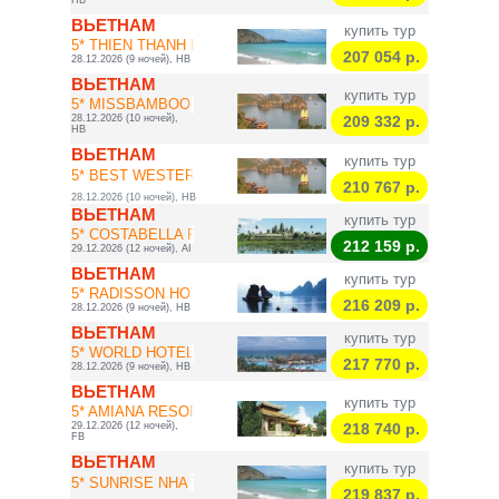
HB
ВЬЕТНАМ
купить тур
5* THIEN THANH PH...
207 054
р.
28.12.2026 (9 ночей), HB
ВЬЕТНАМ
купить тур
5* MISSBAMBOO THE...
28.12.2026 (10 ночей),
209 332
р.
HB
ВЬЕТНАМ
купить тур
5* BEST WESTERN P...
210 767
р.
28.12.2026 (10 ночей), HB
ВЬЕТНАМ
купить тур
5* COSTABELLA RES...
212 159
р.
29.12.2026 (12 ночей), AI
ВЬЕТНАМ
купить тур
5* RADISSON HOTEL...
216 209
р.
28.12.2026 (9 ночей), HB
ВЬЕТНАМ
купить тур
5* WORLD HOTELS L...
217 770
р.
28.12.2026 (9 ночей), HB
ВЬЕТНАМ
купить тур
5* AMIANA RESORT ...
29.12.2026 (12 ночей),
218 740
р.
FB
ВЬЕТНАМ
купить тур
5* SUNRISE NHA TR...
219 837
р.