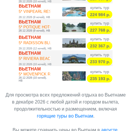
28.12.2026 (10 ночей), HB
ВЬЕТНАМ
купить тур
5* VINPEARL RESOR...
224 984
р.
28.12.2026 (9 ночей), HB
ВЬЕТНАМ
купить тур
5* POTIQUE HOTEL ...
227 768
р.
28.12.2026 (9 ночей), HB
ВЬЕТНАМ
купить тур
5* RADISSON BLU C...
232 367
р.
29.12.2026 (12 ночей), HB
ВЬЕТНАМ
купить тур
5* RIVIERA BEACH ...
233 970
р.
28.12.2026 (10 ночей), HB
ВЬЕТНАМ
купить тур
5* MOVENPICK RESO...
28.12.2026 (10 ночей),
235 193
р.
HB
Для просмотра всех предложений отдыха во Вьетнаме
в декабре 2026 с любой датой и городом вылета,
продолжительностью и размещением, включая
горящие туры во Вьетнам
.
Вы можете сравнить цены во Вьетнам в
августе
,