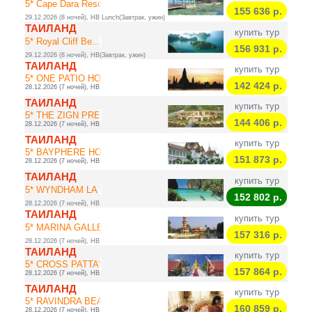
5* Cape Dara Reso...
155 636
р.
29.12.2026 (8 ночей), HB Lunch(Завтрак, ужин)
ТАИЛАНД
купить тур
5* Royal Cliff Be...
156 931
р.
29.12.2026 (8 ночей), HB(Завтрак, ужин)
ТАИЛАНД
купить тур
5* ONE PATIO HOTE...
142 424
р.
28.12.2026 (7 ночей), HB
ТАИЛАНД
купить тур
5* THE ZIGN PREMI...
144 406
р.
28.12.2026 (7 ночей), HB
ТАИЛАНД
купить тур
5* BAYPHERE HOTEL
151 873
р.
28.12.2026 (7 ночей), HB
ТАИЛАНД
купить тур
5* WYNDHAM LA VIT...
152 802
р.
28.12.2026 (7 ночей), HB
ТАИЛАНД
купить тур
5* MARINA GALLERY...
157 316
р.
28.12.2026 (7 ночей), HB
ТАИЛАНД
купить тур
5* CROSS PATTAYA ...
157 864
р.
28.12.2026 (7 ночей), HB
ТАИЛАНД
купить тур
5* RAVINDRA BEACH...
160 859
р.
28.12.2026 (7 ночей), HB