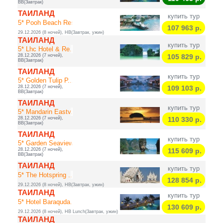
BB(Завтрак)
ТАИЛАНД
купить тур
5* Pooh Beach Res...
107 963
р.
29.12.2026 (8 ночей), HB(Завтрак, ужин)
ТАИЛАНД
купить тур
5* Lhc Hotel & Re...
28.12.2026 (7 ночей),
105 829
р.
BB(Завтрак)
ТАИЛАНД
купить тур
5* Golden Tulip P...
28.12.2026 (7 ночей),
109 103
р.
BB(Завтрак)
ТАИЛАНД
купить тур
5* Mandarin Eastv...
28.12.2026 (7 ночей),
110 330
р.
BB(Завтрак)
ТАИЛАНД
купить тур
5* Garden Seaview...
28.12.2026 (7 ночей),
115 609
р.
BB(Завтрак)
ТАИЛАНД
купить тур
5* The Hotspring ...
128 854
р.
29.12.2026 (8 ночей), HB(Завтрак, ужин)
ТАИЛАНД
купить тур
5* Hotel Baraquda...
130 609
р.
29.12.2026 (8 ночей), HB Lunch(Завтрак, ужин)
ТАИЛАНД