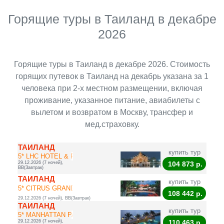
Горящие туры в Таиланд в декабре
2026
Горящие туры в Таиланд в декабре 2026. Стоимость
горящих путевок в Таиланд на декабрь указана за 1
человека при 2-х местном размещении, включая
проживание, указанное питание, авиабилеты с
вылетом и возвратом в Москву, трансфер и
мед.страховку.
ТАИЛАНД
купить тур
5* LHC HOTEL & RE...
29.12.2026 (7 ночей),
104 873
р.
BB(Завтрак)
ТАИЛАНД
купить тур
5* CITRUS GRANDE ...
108 442
р.
29.12.2026 (7 ночей), BB(Завтрак)
ТАИЛАНД
купить тур
5* MANHATTAN PATT...
29.12.2026 (7 ночей),
110 463
р.