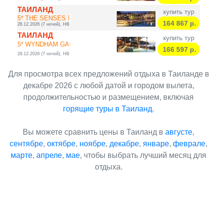
ТАИЛАНД
купить тур
5* THE SENSES RES...
164 867
р.
28.12.2026 (7 ночей), HB
ТАИЛАНД
купить тур
5* WYNDHAM GARDEN...
166 597
р.
28.12.2026 (7 ночей), HB
Для просмотра всех предложений отдыха в Таиланде в
декабре 2026 с любой датой и городом вылета,
продолжительностью и размещением, включая
горящие туры в Таиланд
.
Вы можете сравнить цены в Таиланд в
августе
,
сентябре
,
октябре
,
ноябре
,
декабре
,
январе
,
феврале
,
марте
,
апреле
,
мае
, чтобы выбрать лучший месяц для
отдыха.