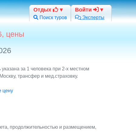
Отдых
Войти
Поиск туров
Эксперты
6, цены
026
указана за 1 человека при 2-х местном
оскву, трансфер и мед.страховку.
е цену
лета, продолжительностью и размещением,