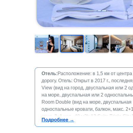
Отель:
Расположение: в 1,5 км от центра 
дорогу. Отель: Открыт в 2017 г., последн
View (вид на город, двуспальная или 2 о
на море, двуспальная или 2 односпальные
Room Double (вид на море, двуспальная кр
односпальные кровати, балкон, макс. 2+1
макс. 3+1 чел., 40 м2); 13 Suite Triple Ci
Подробнее →
Family Suite Sea View (частичный вид на 
Grand Suite Sea View (частичный вид на м