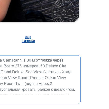
ЕЩЕ
КАРТИНКИ
та Cam Ranh, в 30 м от пляжа через
я. Всего 276 номеров. 60 Deluxe City
0 Grand Deluxe Sea View (частичный вид
Ocean View Room: Premier Ocean View
ew Room Twin (вид на море, 2
двуспальная кровать, балкон с шезлонгом,
вати, балкон, макс. 3+1 чел., 50 м2); 21
ати, балкон, макс. 3+1 чел., 50 м2); 6
 3+1 чел., 50 м2); 4 Queen Ann Suite