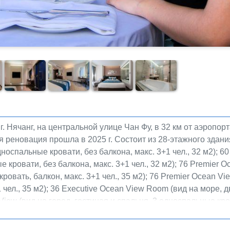
г. Нячанг, на центральной улице Чан Фу, в 32 км от аэропор
яя реновация прошла в 2025 г. Состоит из 28-этажного здани
дноспальные кровати, без балкона, макс. 3+1 чел., 32 м2); 6
 кровати, без балкона, макс. 3+1 чел., 32 м2); 76 Premier 
овать, балкон, макс. 3+1 чел., 35 м2); 76 Premier Ocean Vi
 чел., 35 м2); 36 Executive Ocean View Room (вид на море, 
ty View (вид на город, гостиная и спальня, 3 односпальные кро
море, гостиная и спальня, двуспальная и 1 односпальная кров
оре, гостиная и спальня, двуспальная кровать, балкон, макс.