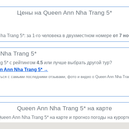
стиная и спальня, двуспальная кровать, балкон с шезлонгом, 
К оплате принимаются карты: Visa, MasterCard, American
Цены на Queen Ann Nha Trang 5*
t, Loc Tho Ward, Nha Trang City, Khanh Hoa Province.
 Twin Queen Ann Suite Ocean Executive Ocean View Room F
View Grand Suite Sea View Premier Ocean View Room Double
ha Trang 5*: за 1-го человека в двухместном номере
от 7 н
HB FB
вания пляжем / Beach rules Presentation 2025 / Презентац
Nha Trang 5*
дневно смена белья: через день утюг: есть (предоставляют
точно, платно халат телевизор: есть тапочки фен: есть кон
ng 5* c рейтингом
4.5
или лучше выбрать другой тур?
едневно гладильная доска: есть (предоставляются в номер
 Ann Nha Trang 5*
→
тно) телефон ванна и душ набор для приготовления чая/ко
ься с самыми последними отзывами, фото и видео о Queen Ann Nha Trang 
ытые бассейны: 1 спа-центр (платно) конференц-залы: 4 ва
атно прачечная платно
ие стульчики в ресторане: есть детская кроватка: есть
лонги: бесплатно собственный
Queen Ann Nha Trang 5* на карте
но массаж платно тренажерный зал бесплатно
латно детское меню в ресторане крытый бассейн
een Ann Nha Trang 5* на карте и прогноз погоды на курорте
названиями.
Просим Вас
сверять описание отеля Queen Ann
ругим отличиям.