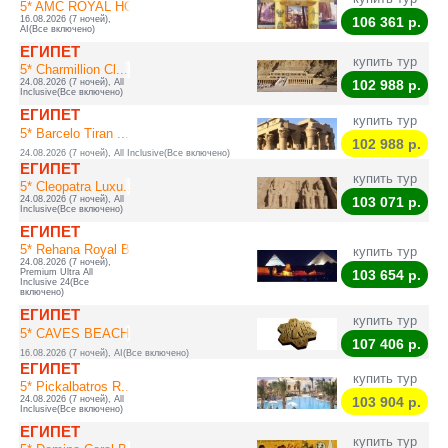
5* AMC ROYAL HOTE...
16.08.2026 (7 ночей),
106 361
р.
AI(Все включено)
ЕГИПЕТ
купить тур
5* Charmillion Cl...
24.08.2026 (7 ночей), All
102 988
р.
Inclusive(Все включено)
ЕГИПЕТ
купить тур
5* Barcelo Tiran ...
102 988
р.
24.08.2026 (7 ночей), All Inclusive(Все включено)
ЕГИПЕТ
купить тур
5* Cleopatra Luxu...
24.08.2026 (7 ночей), All
103 071
р.
Inclusive(Все включено)
ЕГИПЕТ
5* Rehana Royal B...
купить тур
24.08.2026 (7 ночей),
Premium Ultra All
103 654
р.
Inclusive 24(Все
включено)
ЕГИПЕТ
купить тур
5* CAVES BEACH RE...
107 406
р.
16.08.2026 (7 ночей), AI(Все включено)
ЕГИПЕТ
купить тур
5* Pickalbatros R...
24.08.2026 (7 ночей), All
103 904
р.
Inclusive(Все включено)
ЕГИПЕТ
купить тур