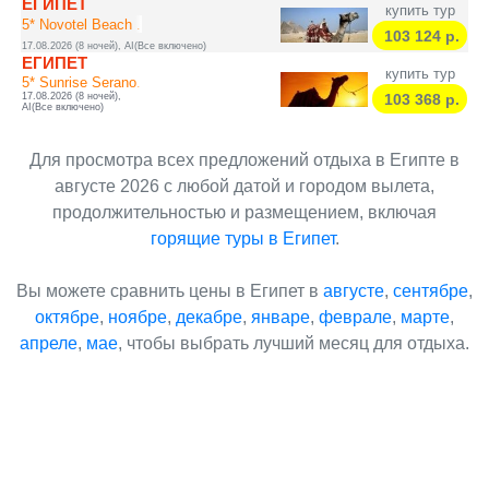
ЕГИПЕТ
купить тур
5* Novotel Beach ...
103 124
р.
17.08.2026 (8 ночей), AI(Все включено)
ЕГИПЕТ
купить тур
5* Sunrise Serano...
17.08.2026 (8 ночей),
103 368
р.
AI(Все включено)
Для просмотра всех предложений отдыха в Египте в
августе 2026 с любой датой и городом вылета,
продолжительностью и размещением, включая
горящие туры в Египет
.
Вы можете сравнить цены в Египет в
августе
,
сентябре
,
октябре
,
ноябре
,
декабре
,
январе
,
феврале
,
марте
,
апреле
,
мае
, чтобы выбрать лучший месяц для отдыха.