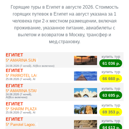
Горящие туры в Египет в августе 2026. Стоимость
горящих путевок в Египет на август указана за 1
человека при 2-х местном размещении, включая
проживание, указанное питание, авиабилеты с
вылетом и возвратом в Москву, трансфер и
мед.страховку.
ЕГИПЕТ
купить тур
5* AMARINA SUN RE...
61 036
р.
24.08.2026 (7 ночей), AI(Все включено)
ЕГИПЕТ
купить тур
5* PARROTEL LAGOON
66 660
р.
25.08.2026 (7 ночей), AI
ЕГИПЕТ
купить тур
5* AMARINA STAR R...
24.08.2026 (7 ночей),
63 695
р.
AI(Все включено)
ЕГИПЕТ
купить тур
5* SHARM PLAZA HO...
69 353
р.
25.08.2026 (7 ночей), AI
ЕГИПЕТ
купить тур
5* Parrotel Lagoo...
64 613
р.