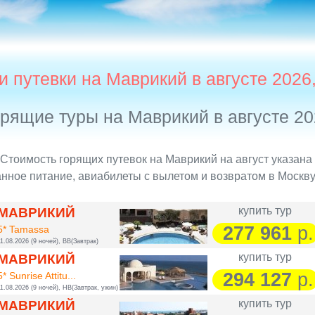
и путевки на Маврикий в августе 2026
рящие туры на Маврикий в августе 2
 Стоимость горящих путевок на Маврикий на август указана 
нное питание, авиабилеты с вылетом и возвратом в Москву,
купить тур
МАВРИКИЙ
277 961
р.
5* Tamassa
1.08.2026 (9 ночей), BB(Завтрак)
купить тур
МАВРИКИЙ
294 127
р.
5* Sunrise Attitu...
1.08.2026 (9 ночей), HB(Завтрак, ужин)
купить тур
МАВРИКИЙ