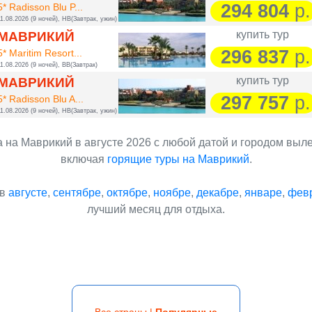
294 804
р.
5* Radisson Blu P...
1.08.2026 (9 ночей), HB(Завтрак, ужин)
купить тур
МАВРИКИЙ
296 837
р.
5* Maritim Resort...
1.08.2026 (9 ночей), BB(Завтрак)
купить тур
МАВРИКИЙ
297 757
р.
5* Radisson Blu A...
1.08.2026 (9 ночей), HB(Завтрак, ужин)
 на Маврикий в августе 2026 с любой датой и городом выл
включая
горящие туры на Маврикий
.
 в
августе
,
сентябре
,
октябре
,
ноябре
,
декабре
,
январе
,
фев
лучший месяц для отдыха.