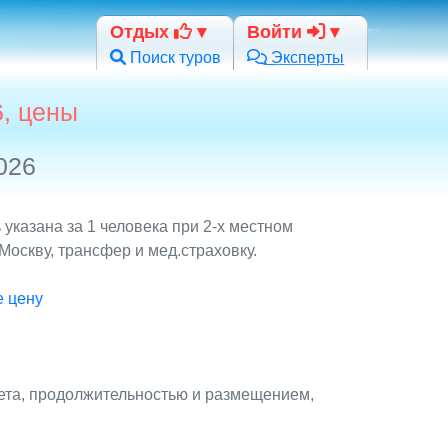
Отдых
Войти
Поиск туров
Эксперты
6, цены
026
казана за 1 человека при 2-х местном
оскву, трансфер и мед.страховку.
е цену
ета, продолжительностью и размещением,