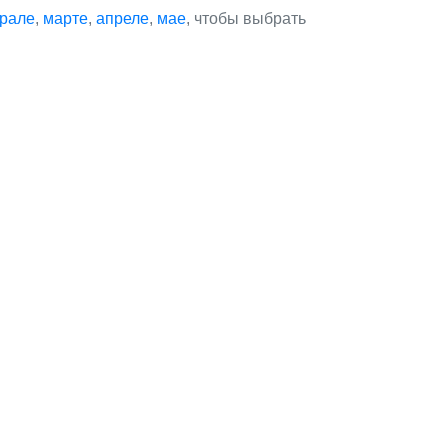
рале
,
марте
,
апреле
,
мае
, чтобы выбрать