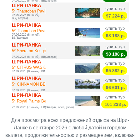
07.09.2026 (8 ночей), BB(Завтрак)
ШРИ-ЛАНКА
купить тур
5* Thaproban Pavi...
07.09.2026 (8 ночей),
97 224
р.
BB(Завтрак)
ШРИ-ЛАНКА
купить тур
5* Thaproban Pavi...
07.09.2026 (8 ночей),
98 188
р.
BB(Завтрак)
ШРИ-ЛАНКА
купить тур
5* Sheraton Kosgo...
98 188
р.
07.09.2026 (8 ночей), BB(Завтрак)
ШРИ-ЛАНКА
купить тур
5* CITRUS WASKADU...
95 882
р.
07.09.2026 (8 ночей), BB
ШРИ-ЛАНКА
купить тур
5* CINNAMON BEY
96 601
р.
07.09.2026 (8 ночей), BB
ШРИ-ЛАНКА
купить тур
5* Royal Palms Be...
101 233
р.
22.09.2026 (7 ночей), FB(Завтрак, обед, ужин)
Для просмотра всех предложений отдыха на Шри-
Ланке в сентябре 2026 с любой датой и городом
вылета, продолжительностью и размещением, включая