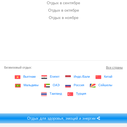
Отдых в сентябре
Отдых в октябре
Отдых в ноябре
Безвизовый отдых:
Все страны
Вьетнам
Египет
Индо./Бали
Китай
Мальдивы
ОАЭ
Россия
Сейшелы
Таиланд
Турция
Отдых для здоровья, эмоций и энергии