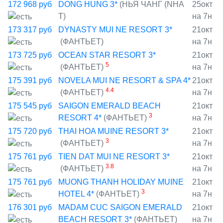
172 968
руб
DONG HUNG 3*
(НЬЯ ЧАНГ (NHA
25окт
T)
на 7н
173 317
руб
DYNASTY MUI NE RESORT 3*
21окт
(ФАНТЬЕТ)
на 7н
173 725
руб
OCEAN STAR RESORT 3*
21окт
5
(ФАНТЬЕТ)
на 7н
175 391
руб
NOVELA MUI NE RESORT & SPA 4*
21окт
4.4
(ФАНТЬЕТ)
на 7н
175 545
руб
SAIGON EMERALD BEACH
21окт
3
RESORT 4*
(ФАНТЬЕТ)
на 7н
175 720
руб
THAI HOA MUINE RESORT 3*
21окт
3
(ФАНТЬЕТ)
на 7н
175 761
руб
TIEN DAT MUI NE RESORT 3*
21окт
3.8
(ФАНТЬЕТ)
на 7н
175 761
руб
MUONG THANH HOLIDAY MUINE
21окт
3
HOTEL 4*
(ФАНТЬЕТ)
на 7н
176 301
руб
MADAM CUC SAIGON EMERALD
21окт
BEACH RESORT 3*
(ФАНТЬЕТ)
на 7н