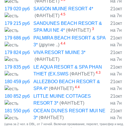
(ФАНТЬЕТ)
на 7н
179 020
руб
SAIGON MUINE RESORT 4*
21окт
4.5
(ФАНТЬЕТ)
на 7н
179 215
руб
SANDUNES BEACH RESORT &
21окт
3
SPA MUI NE 4*
(ФАНТЬЕТ)
на 7н
179 686
руб
PALMIRA BEACH RESORT & SPA
21окт
4.4
3*
(другие ..)
на 7н
179 824
руб
VIVA RESORT MUINE 3*
21окт
(ФАНТЬЕТ)
на 7н
179 835
руб
LE AQUA RESORT & SPA PHAN
21окт
4.3
THIET (EX.SWIS
(ФАНТЬЕТ)
на 7н
180 459
руб
ALLEZBOO BEACH RESORT &
21окт
4.4
SPA 4*
(ФАНТЬЕТ)
на 7н
180 852
руб
LITTLE MUINE COTTAGES
21окт
RESORT 3*
(ФАНТЬЕТ)
на 7н
181 550
руб
OCEAN DUNES RESORT MUI NE
21окт
3*
(ФАНТЬЕТ)
на 7н
(цена за 2 чел. в DBL, от 7 ночей. Включая проживание, перелет, трансфер и мед.