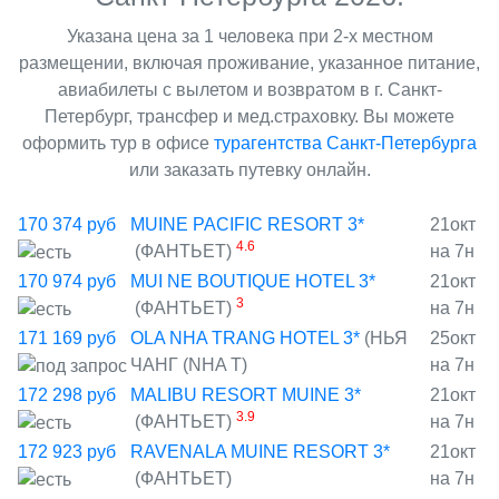
Указана цена за 1 человека при 2-х местном
размещении, включая проживание, указанное питание,
авиабилеты с вылетом и возвратом в г. Санкт-
Петербург, трансфер и мед.страховку. Вы можете
оформить тур в офисе
турагентства Санкт-Петербурга
или заказать путевку онлайн.
170 374
руб
MUINE PACIFIC RESORT 3*
21окт
4.6
(ФАНТЬЕТ)
на 7н
170 974
руб
MUI NE BOUTIQUE HOTEL 3*
21окт
3
(ФАНТЬЕТ)
на 7н
171 169
руб
OLA NHA TRANG HOTEL 3*
(НЬЯ
25окт
ЧАНГ (NHA T)
на 7н
172 298
руб
MALIBU RESORT MUINE 3*
21окт
3.9
(ФАНТЬЕТ)
на 7н
172 923
руб
RAVENALA MUINE RESORT 3*
21окт
(ФАНТЬЕТ)
на 7н