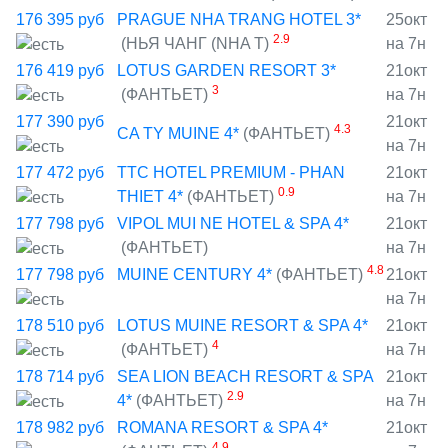
176 395
руб
PRAGUE NHA TRANG HOTEL 3*
25окт
2.9
(НЬЯ ЧАНГ (NHA T)
на 7н
176 419
руб
LOTUS GARDEN RESORT 3*
21окт
3
(ФАНТЬЕТ)
на 7н
177 390
руб
21окт
4.3
CA TY MUINE 4*
(ФАНТЬЕТ)
на 7н
177 472
руб
TTC HOTEL PREMIUM - PHAN
21окт
0.9
THIET 4*
(ФАНТЬЕТ)
на 7н
177 798
руб
VIPOL MUI NE HOTEL & SPA 4*
21окт
(ФАНТЬЕТ)
на 7н
4.8
177 798
руб
MUINE CENTURY 4*
(ФАНТЬЕТ)
21окт
на 7н
178 510
руб
LOTUS MUINE RESORT & SPA 4*
21окт
4
(ФАНТЬЕТ)
на 7н
178 714
руб
SEA LION BEACH RESORT & SPA
21окт
2.9
4*
(ФАНТЬЕТ)
на 7н
178 982
руб
ROMANA RESORT & SPA 4*
21окт
4.9