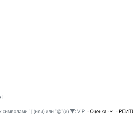
я!
 символами "|"(или) или "@"(и)
:
VIP