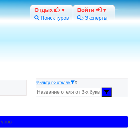
Отдых
Войти
Поиск туров
Эксперты
x
Фильтр по отелям
и
туров