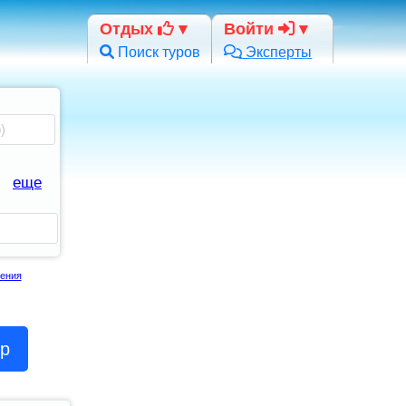
Отдых
Войти
Поиск туров
Эксперты
еще
ения
ор