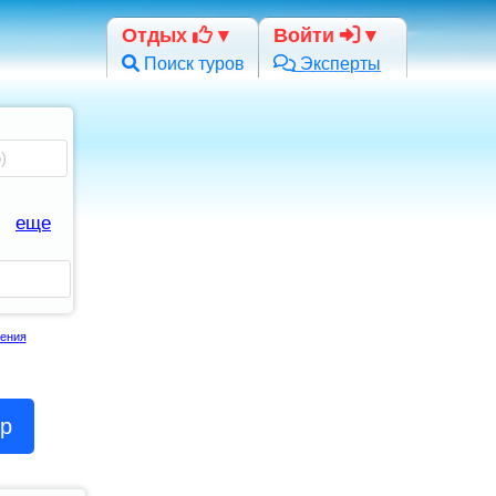
Отдых
Войти
Поиск туров
Эксперты
еще
ения
ор