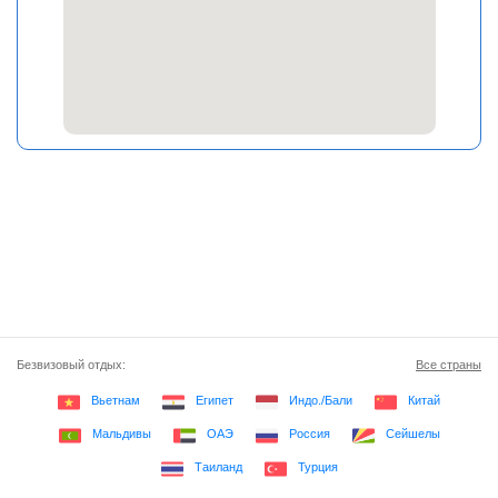
Безвизовый отдых:
Все страны
Вьетнам
Египет
Индо./Бали
Китай
Мальдивы
ОАЭ
Россия
Сейшелы
Таиланд
Турция