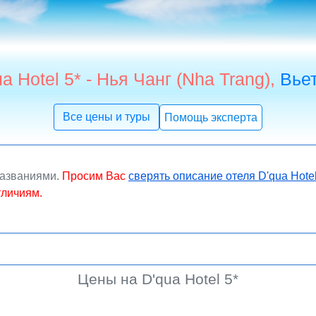
a Hotel 5* - Нья Чанг (Nha Trang),
Вье
Все цены и туры
Помощь эксперта
названиями.
Просим Вас
сверять описание отеля D'qua Hote
тличиям.
Цены на D'qua Hotel 5*