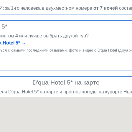
5*: за 1-го человека в двухместном номере
от 7 ночей
соста
 5*
йтингом
4
или лучше выбрать другой тур?
Hotel 5*
→
ся с самыми последними отзывами, фото и видео о D'qua Hotel (д'куа хо
D'qua Hotel 5* на карте
я D'qua Hotel 5* на карте и прогноз погоды на курорте Нья