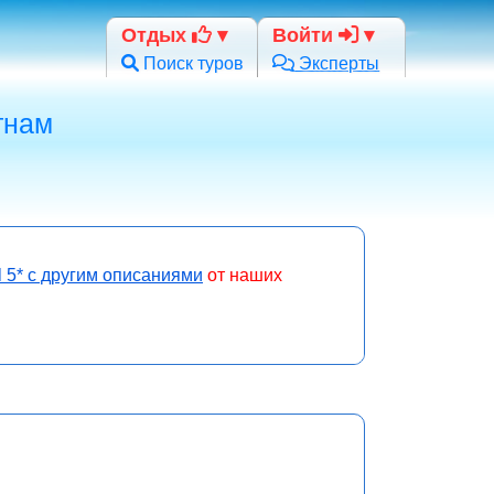
Отдых
Войти
Поиск туров
Эксперты
тнам
l 5* с другим описаниями
от наших