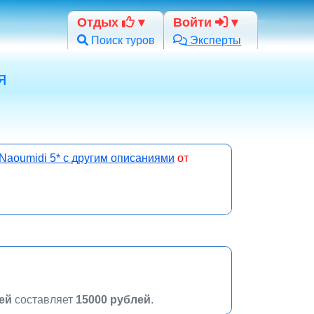
Отдых
Войти
Поиск туров
Эксперты
я
 Naoumidi 5* с другим описаниями
от
чей
составляет
15000 рублей
.