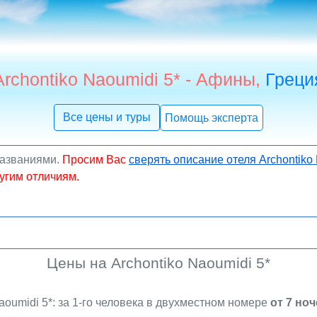
Archontiko Naoumidi 5* - Афины,
Греци
Все цены и туры
Помощь эксперта
названиями.
Просим Вас
сверять описание отеля Archontiko
ругим отличиям.
Цены на Archontiko Naoumidi 5*
aoumidi 5*: за 1-го человека в двухместном номере
от 7 но