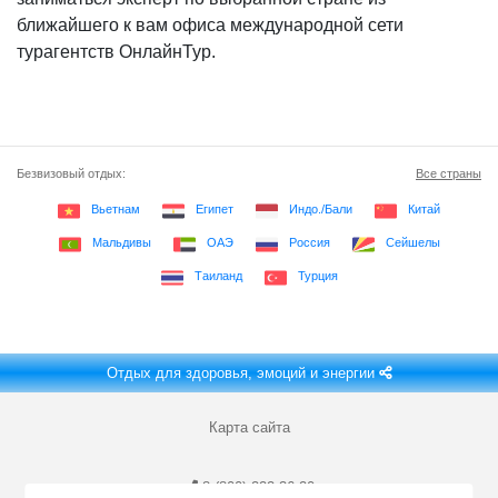
ближайшего к вам офиса международной сети
турагентств ОнлайнТур.
Безвизовый отдых:
Все страны
Вьетнам
Египет
Индо./Бали
Китай
Мальдивы
ОАЭ
Россия
Сейшелы
Таиланд
Турция
Отдых для здоровья, эмоций и энергии
Карта сайта
8 (800) 222-36-20