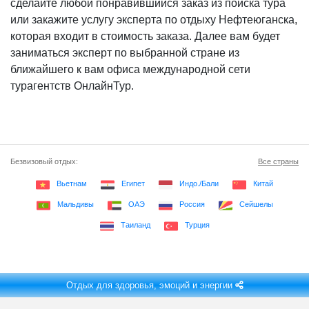
сделайте любой понравившийся заказ из поиска тура
или закажите услугу эксперта по отдыху Нефтеюганска,
которая входит в стоимость заказа. Далее вам будет
заниматься эксперт по выбранной стране из
ближайшего к вам офиса международной сети
турагентств ОнлайнТур.
Безвизовый отдых:
Все страны
Вьетнам
Египет
Индо./Бали
Китай
Мальдивы
ОАЭ
Россия
Сейшелы
Таиланд
Турция
Отдых для здоровья, эмоций и энергии