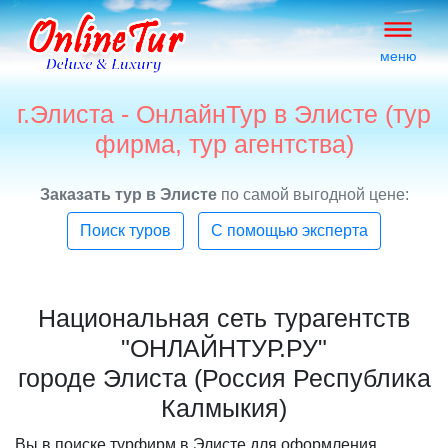
меню
г.Элиста - ОнлайнТур в Элисте (тур
фирма, тур агентства)
Заказать тур в Элисте
по самой выгодной цене:
Поиск туров
С помощью эксперта
Национальная сеть турагентств
"ОНЛАЙНТУР.РУ"
городе Элиста (Россия Республика
Калмыкия)
Вы в поиске турфирм в Элисте для оформления