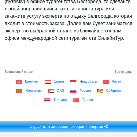
(путёвку) в офисе турагентства Белгорода, то сделайте
любой понравившийся заказ из поиска тура или
закажите услугу эксперта по отдыху Белгорода, которая
входит в стоимость заказа. Далее вам будет заниматься
эксперт по выбранной стране из ближайшего к вам
офиса международной сети турагентств ОнлайнТур.
Безвизовый отдых:
Все страны
Вьетнам
Египет
Индо./Бали
Китай
Мальдивы
ОАЭ
Россия
Сейшелы
Таиланд
Турция
Отдых для здоровья, эмоций и энергии