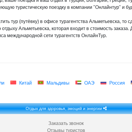
, ваше поездка и ваш отдых в Турции, Болгарии, Греции, Ту
ующую туристическую поездку в компании "Онлайнтур" и бу
ить тур (путёвку) в офисе турагентства Альметьевска, то 
о отдыху Альметьевска, которая входит в стоимость заказа.
са международной сети турагентств ОнлайнТур.
ли
Китай
Мальдивы
ОАЭ
Россия
Отдых для здоровья, эмоций и энергии
Заказать звонок
Отзывы туристов