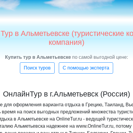
нТур в Альметьевске (туристические к
компания)
Купить тур в Альметьевске
по самой выгодной цене:
Поиск туров
С помощью эксперта
ОнлайнТур в г.Альметьевск (Россия)
е для оформления варианта отдыха в Грецию, Таиланд, Вь
 время на поиск выгодных предложений множества туристич
ыха в Альметьевске на OnlineTur.ru - ведущей туристическ
Италию Альметьевска надежнее на www.OnlineTur.ru, потом