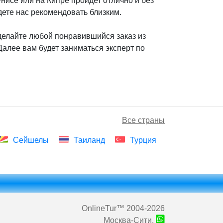
нисе или на Кипре пройдет отлично и без
дете нас рекомендовать близким.
сделайте любой понравившийся заказ из
 Далее вам будет заниматься эксперт по
Все страны
Сейшелы
Таиланд
Турция
OnlineTur
™ 2004-2026
Москва-Сити,