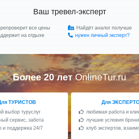
Ваш тревел-эксперт
репроверит все цены
Найдёт аналог получше
ддержит на отдыхе
нужен личный эксперт?
Более 20 лет
OnlineTur.ru
Для ТУРИСТОВ
Для ЭКСПЕРТ
 выбор туруслуг
любимая работа и кли
ый сервис, забота
лучшие условия брон
 и поддержка 24/7
клуб экспертов, взаи