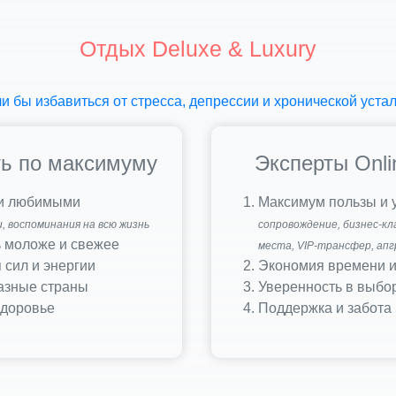
Отдых Deluxe & Luxury
и бы избавиться от стресса, депрессии и хронической уста
ь по максимуму
Эксперты Onli
 и любимыми
Максимум пользы и 
, воспоминания на всю жизнь
сопровождение, бизнес-кл
 моложе и свежее
места, VIP-трансфер, ап
 сил и энергии
Экономия времени и
азные страны
Уверенность в выбо
здоровье
Поддержка и забота