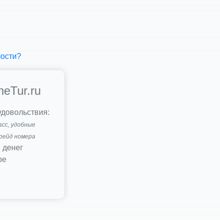
лости?
neTur.ru
удовольствия:
асс, удобные
грейд номера
 денег
ре