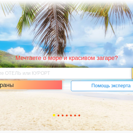
Мечтаете о море и красивом загаре?
траны
Помощь эксперта