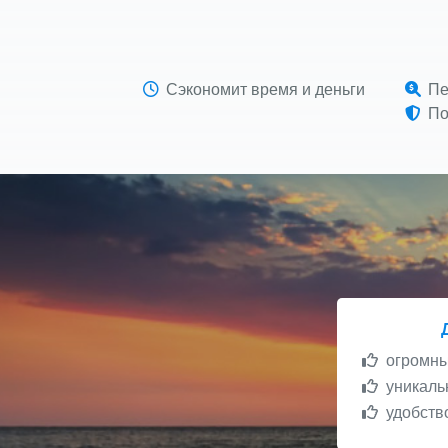
Сэкономит время и деньги
Пе
По
огромный
уникальн
удобство