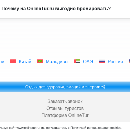
Почему на OnlineTur.ru выгодно бронировать?
Благодаря безупречному качеству наших услуг более 20 лет
многие туристы становятся постоянными клиентами и
рекомендуют нас, запуская «сарафанное радио». Это
позволяет нам не тратиться на рекламу, а сэкономленные
средства направлять на формирование лучших цен на туры
и отели.
ли
Китай
Мальдивы
ОАЭ
Россия
Кроме того, за счёт многолетнего и прямого сотрудничества
с проверенными партнёрами, отелями и поставщиками,
наши туристы всегда получают лучшие условия и особые
Отдых для здоровья, эмоций и энергии
привилегии.
Заказать звонок
Отзывы туристов
Платформа OnlineTur
ьзуя сайт www.onlinetur.ru, вы соглашаетесь с Политикой использования cookies.