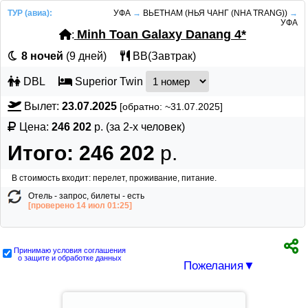
ТУР (авиа):
УФА
→
ВЬЕТНАМ (НЬЯ ЧАНГ (NHA TRANG))
→
УФА
Minh Toan Galaxy Danang 4*
:
8 ночей
(9 дней)
BB(Завтрак)
DBL
Superior Twin
Вылет:
23.07.2025
[
обратно: ~
31.07.2025
]
Цена:
246 202
р. (за
2-х человек)
Итого:
246 202
р.
В стоимость входит:
перелет, проживание, питание.
Отель - запрос, билеты - есть
[проверено 14 июл 01:25]
Принимаю условия соглашения
о защите и обработке данных
Пожелания▼