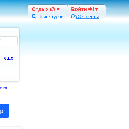
Отдых
Войти
Поиск туров
Эксперты
еще
ения
ор