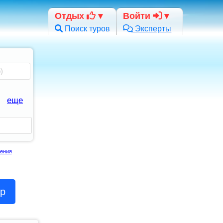
Отдых
Войти
Поиск туров
Эксперты
еще
ения
ор