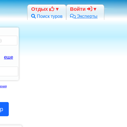
Отдых
Войти
Поиск туров
Эксперты
еще
ения
ор